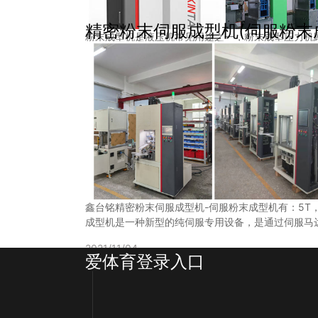
精密粉末伺服成型机(伺服粉末
粉末成型机是液压机常见用途之一，粉末成型压力机
液压机对其施加一定的压力，达成需要的产品。常见的有
2021/11/04
MORE +
鑫台铭精密粉末伺服成型机-伺服粉末成型机有：5T，10
成型机是一种新型的纯伺服专用设备，是通过伺服马达带动
2021/11/04
爱体育登录入口
MORE +