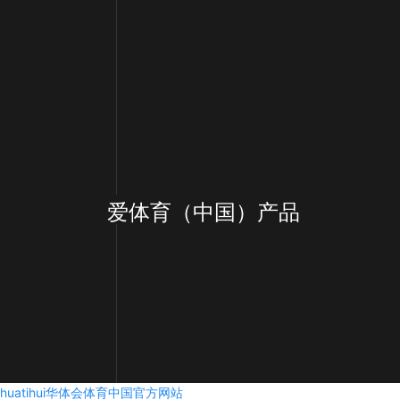
爱体育（中国）产品
huatihui华体会体育中国官方网站