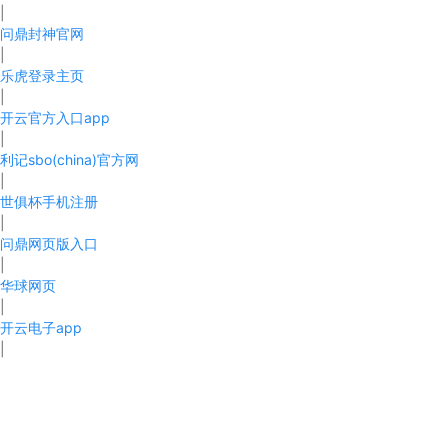
|
问鼎封神官网
|
乐虎登录主页
|
联系我们
开云官方入口app
产品中心
|
利记sbo(china)官方网
走进我们
|
世俱杯手机注册
新闻资讯
|
问鼎网页版入口
|
人才招聘
华球网页
联系我们
|
开云电子app
|
伺服粉末成型机
伺服粉末成型机附件