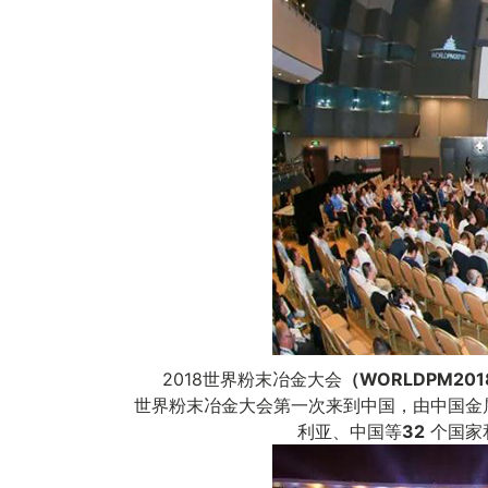
2018世界粉末冶金大会
（WORLDPM201
世界粉末冶金大会第一次来到中国，由中国金
利亚、中国等
32
个国家