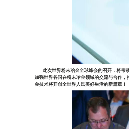
此次世界粉末冶金全球峰会的召开，将带动中
加强世界各国在粉末冶金领域的交流与合作，
金技术将开创全世界人民美好生活的新篇章！