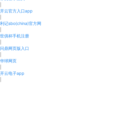
|
联系我们
开云官方入口app
产品中心
|
利记sbo(china)官方网
走进我们
|
世俱杯手机注册
新闻资讯
|
问鼎网页版入口
|
人才招聘
华球网页
联系我们
|
开云电子app
|
伺服粉末成型机
伺服粉末成型机附件
客户生产样品
视频演示