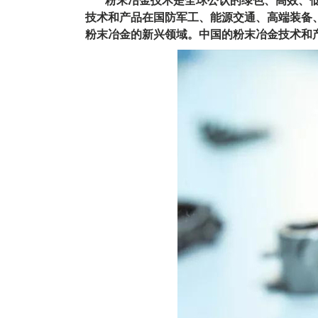
粉末冶金技术是全球公认的绿色、高效、低碳
技术和产品在国防军工、能源交通、高端装备
粉末冶金的新兴领域。中国的粉末冶金技术和