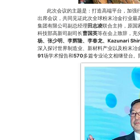
此次会议的主题是：打造高端平台，加强行
出席会议，共同见证此次全球粉末冶金行业最
集团有限公司副总经理
田志凌
联合主持，原国
科技部高新司副司长
曹国英
等在会上致辞，充
杨、张少明、李辉隆、李春龙、Kazunari Shinaga
深入探讨世界制造业、新材料产业以及粉末冶
91
场学术报告和
570
多篇专业论文相继登台。