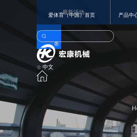
最新活动
爱体育（中国）首页
产品中
中文